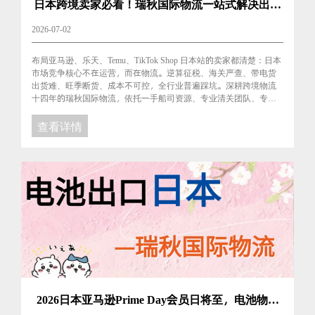
日本跨境卖家必看！瑞秋国际物流一站式解决出海
难题
2026-07-02
布局亚马逊、乐天、Temu、TikTok Shop 日本站的卖家都清楚：日本
市场竞争核心不在运营，而在物流。逆算征税、海关严查、带电货
出货难、旺季断货、成本不可控，全行业普遍踩坑。深耕跨境物流
十四年的瑞秋国际物流，依托一手船司资源、专业清关团队、专属
DG 危险品渠道，把行业痛点转化为独家优势，一站......
查看详情
2026日本亚马逊Prime Day会员日将至，电池物流