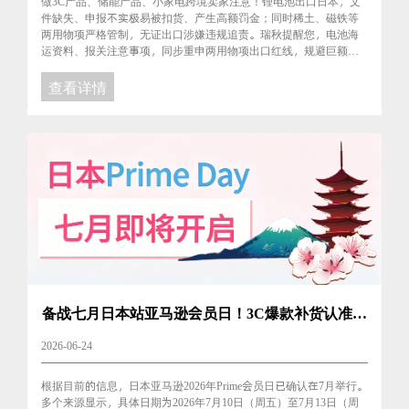
做3C产品、储能产品、小家电跨境卖家注意！锂电池出口日本，文
件缺失、申报不实极易被扣货、产生高额罚金；同时稀土、磁铁等
两用物项严格管制，无证出口涉嫌违规追责。瑞秋提醒您，电池海
运资料、报关注意事项，同步重申两用物项出口红线，规避巨额损
失！...
查看详情
备战七月日本站亚马逊会员日！3C爆款补货认准瑞
秋国际物流
2026-06-24
根据目前的信息，日本亚马逊2026年Prime会员日已确认在7月举行。
多个来源显示，具体日期为2026年7月10日（周五）至7月13日（周