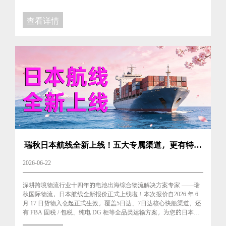
查看详情
瑞秋日本航线全新上线！五大专属渠道，更有特价
渠道助力卖家-截止时间6月30日
2026-06-22
深耕跨境物流行业十四年的电池出海综合物流解决方案专家 ——瑞
秋国际物流，日本航线全新报价正式上线啦！本次报价自2026 年 6
月 17 日货物入仓起正式生效，覆盖5日达、7日达核心快船渠道，还
有 FBA 固税 / 包税、纯电 DG 柜等全品类运输方案，为您的日本跨
境生意保驾护航！...