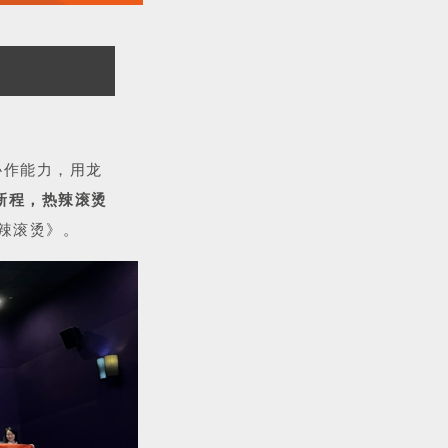
协作能力，用龙
新程，热辣滚烫
辣滚烫》。