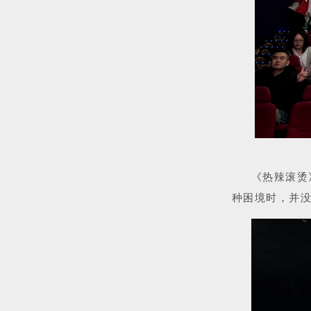
《热辣滚烫
种困境时，并