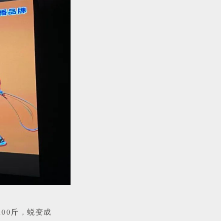
00斤，蜕变成