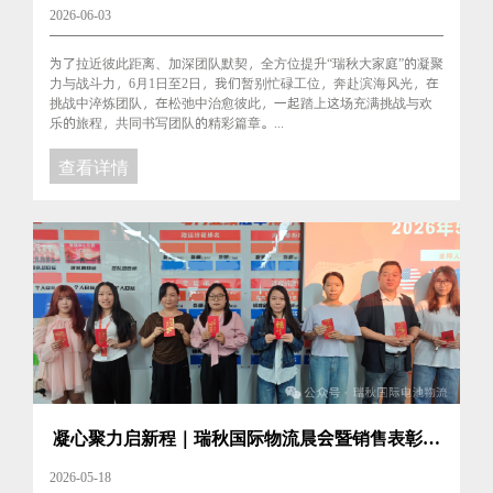
瑞秋华章！
2026-06-03
为了拉近彼此距离、加深团队默契，全方位提升“瑞秋大家庭”的凝聚
力与战斗力，6月1日至2日，我们暂别忙碌工位，奔赴滨海风光，在
挑战中淬炼团队，在松弛中治愈彼此，一起踏上这场充满挑战与欢
乐的旅程，共同书写团队的精彩篇章。...
查看详情
凝心聚力启新程｜瑞秋国际物流晨会暨销售表彰会
圆满召开
2026-05-18