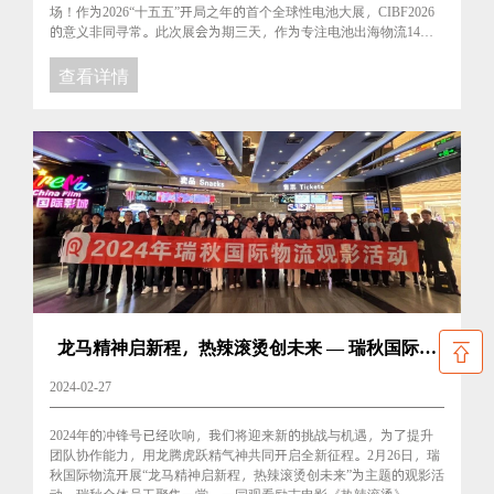
场！作为2026“十五五”开局之年的首个全球性电池大展，CIBF2026
的意义非同寻常。此次展会为期三天，作为专注电池出海物流14年
的行业领军者，瑞秋国际物流重磅亮相本届......
查看详情
龙马精神启新程，热辣滚烫创未来 — 瑞秋国际物
流展开《热辣滚烫》观影活动！
2024-02-27
2024年的冲锋号已经吹响，我们将迎来新的挑战与机遇，为了提升
团队协作能力，用龙腾虎跃精气神共同开启全新征程。2月26日，瑞
秋国际物流开展“龙马精神启新程，热辣滚烫创未来”为主题的观影活