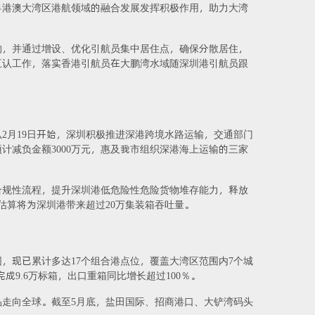
粤港澳大湾区港航领域的融合发展发挥积极作用，助力大湾
构，并通过增设、优化引航员集中居住点，确保分散居住，
互认工作，落实香港引航员在大鹏湾水域随深圳港引航员跟
2月19日开始，深圳积极推进深港跨境水路运输，交通部门
减负金额3000万元，惠及我市组织深港海上运输的三家
合规性流程，提升深圳港低危险性危险货物堆存能力，释放
估算将为深圳港带来超过20万集装箱吞吐量。
，现已累计多达17个组合港点位，覆盖大湾区范围内7个城
9.6万标箱，出口重箱同比增长超过100％。
走向全球。截至5月底，盐田国际、招商港口、大铲湾码头