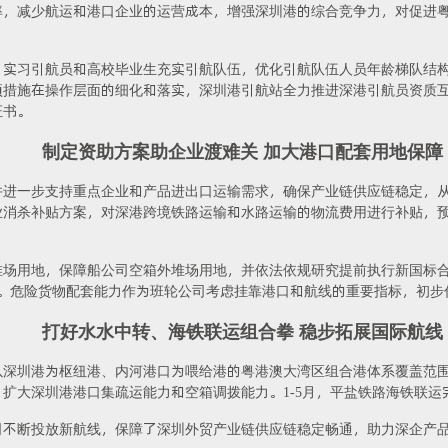
率，减少航运和港口企业的运营成本，增强深圳港的综合竞争力，对促进
、实习引航员和高校毕业生充实引航队伍，优化引航队伍人员年龄梯队结
项措施在操作层面的细化和落实，深圳港引航站全力推进深港引航员资质
证书。
制定资助方案助企业渡难关 加大港口配套用地保障
进一步支持重点企业和产品进出口运输需求，确保产业链供应链稳定，从
消杀补贴方案，对深港跨境铁路运输和水路运输的物流费用进行补贴，预计
堆场用地，保障船公司空箱外堆场用地，并依法依规研究提前执行新国标
。危险货物配套能力作为班轮公司考虑挂靠港口和航线的重要指标，初步
打好水水中转、海铁联运组合拳 稳步拓展国际航线
深圳港为枢纽港、内河港口为喂给港的粤港澳大湾区组合港体系覆盖范围
大深圳港港口集疏运能力和空箱调拨能力。1-5月，平盐铁路海铁联运完成
司不断投放新航线，保障了深圳外贸产业链供应链稳定畅通，助力深企产品