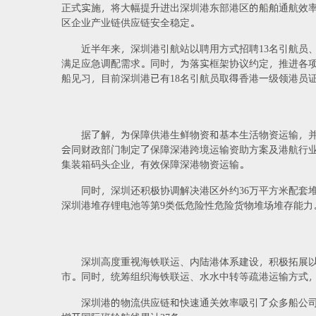
正式实施，将大幅提升进出深圳港东部港区的船舶通航效
区企业产业链供应链安全稳定。
近半年来，深圳港引航站以聘用方式招聘13名引航员
满足应急调配需求。同时，为落实框架协议约定，推进各
船见习，目前深圳港已有18名引航员取得香港一级领港员
据了解，为保障供港生鲜物资和基本生活物资运输，并
会同财政部门制定了保障深港跨境运输资助方案及港航行业
集装箱码头企业，有效保障深港物资运输。
同时，深圳还积极协调解决港区外约36万平方米配套
深圳港堆存锂电池等第9类低危险性危险货物堆场堆存能力
深圳高度重视海铁联运、内陆港体系建设，积极拓展以
市。同时，统筹组织海铁联运、水水中转等疏港运输方式，扩
深圳港的物流供应链和快速通关效率吸引了众多船公